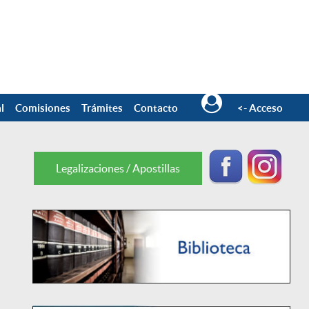
l
Comisiones
Trámites
Contacto
<- Acceso