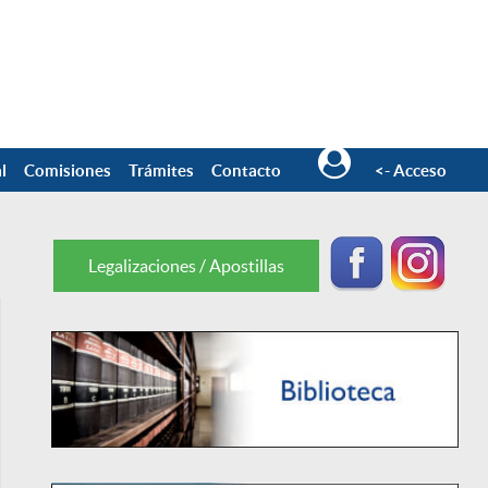
l
Comisiones
Trámites
Contacto
<- Acceso