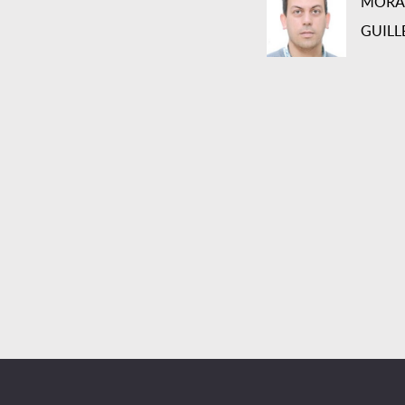
MORA 
GUILL