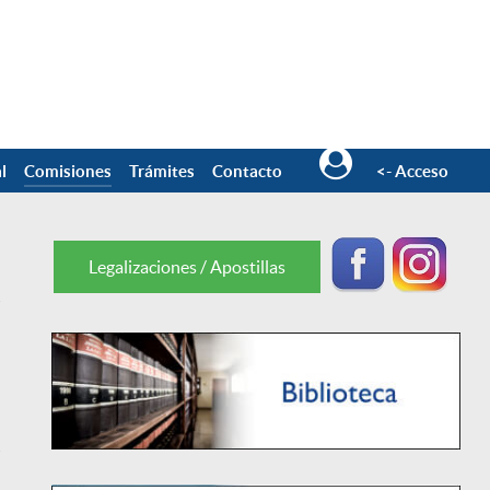
l
Comisiones
Trámites
Contacto
<- Acceso