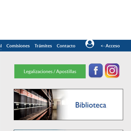
l
Comisiones
Trámites
Contacto
<- Acceso