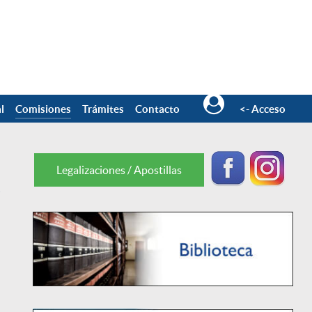
l
Comisiones
Trámites
Contacto
<- Acceso