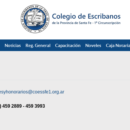
Noticias
Reg. General
Capacitación
Noveles
Caja Notaria
esyhonorarios@coessfe1.org.ar
) 459 2889 - 459 3993