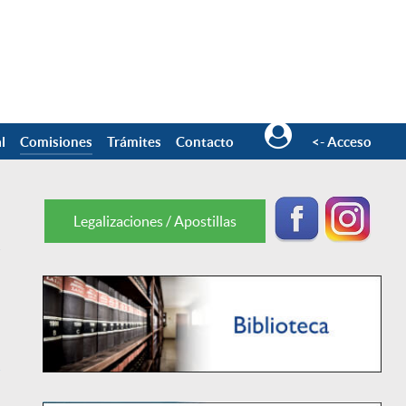
l
Comisiones
Trámites
Contacto
<- Acceso