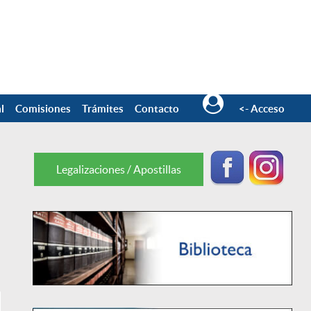
l
Comisiones
Trámites
Contacto
<- Acceso