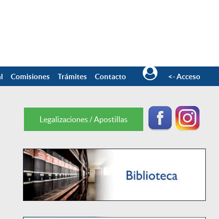
l
Comisiones
Trámites
Contacto
<- Acceso