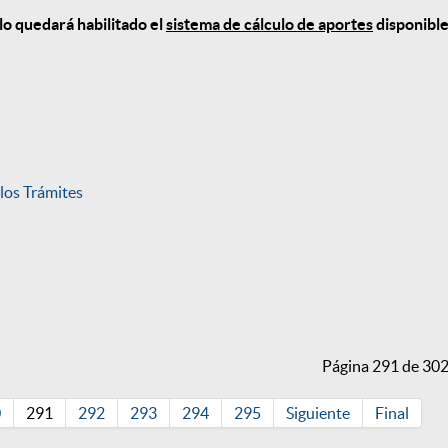
ólo quedará habilitado el
sistema de cálculo de aportes
disponibl
 los Trámites
Página 291 de 30
0
291
292
293
294
295
Siguiente
Final