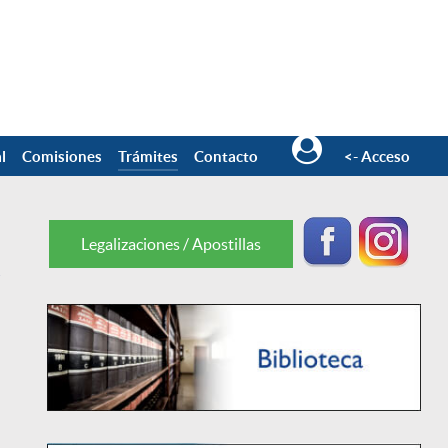
l
Comisiones
Trámites
Contacto
<- Acceso