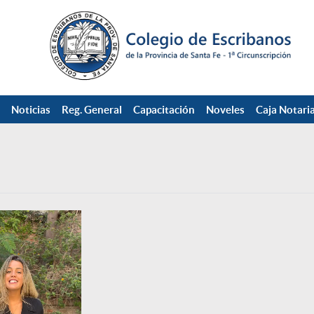
Noticias
Reg. General
Capacitación
Noveles
Caja Notaria