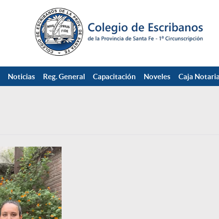
Noticias
Reg. General
Capacitación
Noveles
Caja Notaria