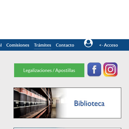
l
Comisiones
Trámites
Contacto
<- Acceso