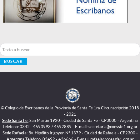
Buscar...
BUSCAR
© Colegio de Escribanos de la Provincia de Santa Fe 1ra Circunscripción 2018
- 2021
Sede Santa Fe:
San Martín 1920 - Ciudad de Santa Fe - CP3000 - Argentina
Teléfono: 0342 - 4593993 / 4592889 - E-mail: secretaria@coessfe1.org.ar
Sede Rafaela:
Bv. Hipólito Irigoyen N° 1379 - Ciudad de Rafaela - CP2300 -
Argentina Teléfono: 03492 - 436666 - E-mail: rafaela@coessfe1.org.ar