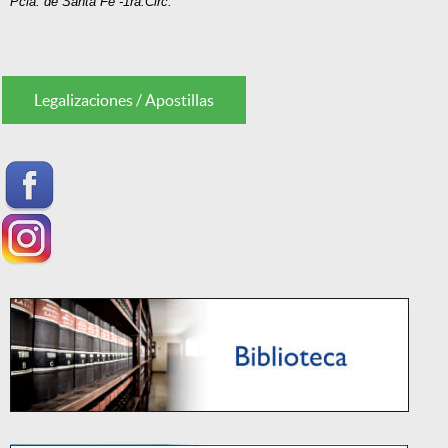
P
c
i
a. de Santa Fe -1ra.Circ.