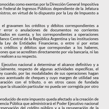
conocidas como exentas por la Dirección General Impositiva
n Federal de Ingresos Públicos dependiente de la Jefatura
stros, en virtud de lo dispuesto por la Ley de Impuesto a
el gravamen los créditos y débitos correspondientes a
or error o anulaciones de documentos no corrientes
itados en cuenta, y los correspondientes a operaciones
 Banco Central de la República Argentina y las instituciones
a Ley de Entidades Financieras, o entre sí por estas
los créditos y débitos que correspondan a los haberes,
iones que se acrediten directamente por vía bancaria, ni las
realicen a su respecto.
 Ejecutivo nacional a determinar el alcance definitivo y a
cialmente, respecto de algunas actividades específicas, el
ey cuando, por las modalidades de sus operaciones hagan
uso acentuado de cheques y cuyo margen de utilidad sea
aración con el tributo, o en otros casos de fundada
que la situación particular no pueda ser corregida por otro
producido de este impuesto queda afectado a la creación de
ncia Pública que administrará el Poder Ejecutivo nacional
reservación del crédito público y a la recuperación de la