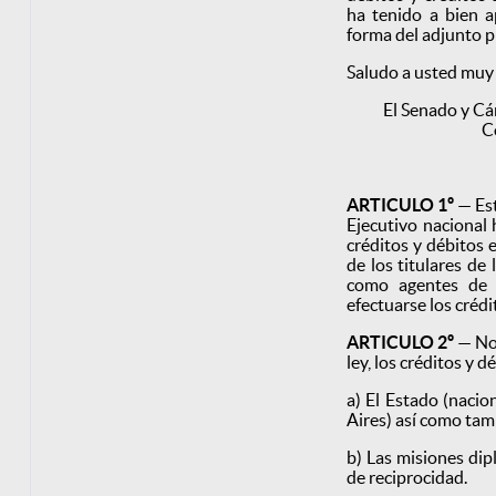
ha tenido a bien a
forma del adjunto p
Saludo a usted muy
El Senado y Cá
C
ARTICULO 1º
— Est
Ejecutivo nacional 
créditos y débitos 
de los titulares de
como agentes de l
efectuarse los crédi
ARTICULO 2º
— No 
ley, los créditos y 
a) El Estado (nacio
Aires) así como tam
b) Las misiones dip
de reciprocidad.