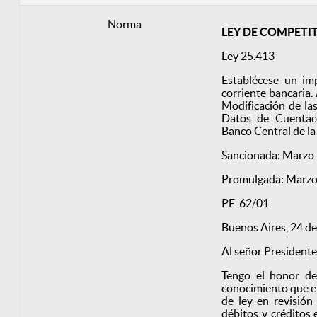
Norma
LEY DE COMPETI
Ley 25.413
Establécese un imp
corriente bancaria.
Modificación de las
Datos de Cuentaco
Banco Central de la
Sancionada: Marzo 
Promulgada: Marzo
PE-62/01
Buenos Aires, 24 d
Al señor Presidente
Tengo el honor de 
conocimiento que el
de ley en revisión
débitos y créditos 