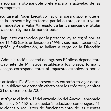
la economía otorgándole preferencia a la actividad de las
as empresas.
cúltase al Poder Ejecutivo nacional para disponer que el
n la presente ley, en forma parcial o total, constituya un
s Impuestos al Valor Agregado y a las Ganancias del titular
u caso, del régimen de monotributo.
 impuesto establecido por la presente ley se regirá por las
 ley 11.683 (texto ordenado en 1998 y sus modificaciones) y
epción y fiscalización, se hallará a cargo de la Dirección
 Administración Federal de Ingresos Públicos dependiente
 Gabinete de Ministros establecerá los plazos, forma y
 pagos correspondientes al impuesto establecido por la
 artículos 1º a 6º de la presente ley entrarán en vigor desde
de su publicación y tendrán efecto para los créditos y débitos
 31 de diciembre de 2002.
stitúyese el inciso 1º del artículo 66 del Anexo I aprobado
 de la ley 24.452, que quedará redactado como sigue: "1.
diciones y requisitos de funcionamiento de las cuentas