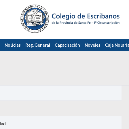
Noticias
Reg. General
Capacitación
Noveles
Caja Notaria
dad