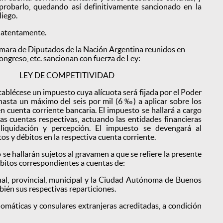
probarlo, quedando así definitivamente sancionado en la
liego.
 atentamente.
mara de Diputados de la Nación Argentina reunidos en
ongreso, etc. sancionan con fuerza de Ley:
LEY DE COMPETITIVIDAD
ablécese un impuesto cuya alícuota será fijada por el Poder
hasta un máximo del seis por mil (6 ‰) a aplicar sobre los
en cuenta corriente bancaria. El impuesto se hallará a cargo
 las cuentas respectivas, actuando las entidades financieras
iquidación y percepción. El impuesto se devengará al
tos y débitos en la respectiva cuenta corriente.
se hallarán sujetos al gravamen a que se refiere la presente
débitos correspondientes a cuentas de:
nal, provincial, municipal y la Ciudad Autónoma de Buenos
bién sus respectivas reparticiones.
lomáticas y consulares extranjeras acreditadas, a condición