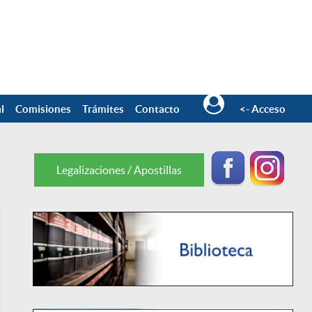
l
Comisiones
Trámites
Contacto
<- Acceso