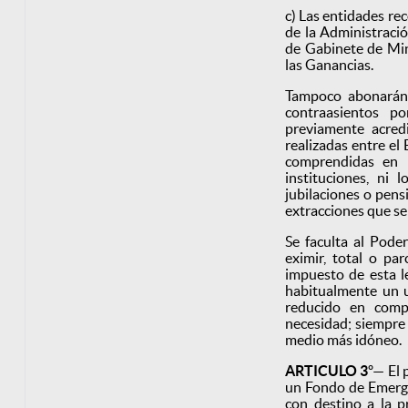
c) Las entidades re
de la Administració
de Gabinete de Mini
las Ganancias.
Tampoco abonarán 
contraasientos p
previamente acred
realizadas entre el
comprendidas en l
instituciones, ni 
jubilaciones o pens
extracciones que se 
Se faculta al Poder
eximir, total o par
impuesto de esta l
habitualmente un 
reducido en comp
necesidad; siempre 
medio más idóneo.
ARTICULO 3
º— El 
un Fondo de Emerge
con destino a la p