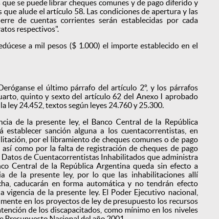
s que se puede librar cheques comunes y de pago diferido y
os que alude el artículo 58. Las condiciones de apertura y las
ierre de cuentas corrientes serán establecidas por cada
atos respectivos".
dúcese a mil pesos ($ 1.000) el importe establecido en el
eróganse el último párrafo del artículo 2º, y los párrafos
uarto, quinto y sexto del artículo 62 del Anexo I aprobado
e la ley 24.452, textos según leyes 24.760 y 25.300.
ncia de la presente ley, el Banco Central de la República
 establecer sanción alguna a los cuentacorrentistas, en
ilitación, por el libramiento de cheques comunes o de pago
, así como por la falta de registración de cheques de pago
e Datos de Cuentacorrentistas Inhabilitados que administra
co Central de la República Argentina queda sin efecto a
ia de la presente ley, por lo que las inhabilitaciones allí
echa, caducarán en forma automática y no tendrán efecto
la vigencia de la presente ley. El Poder Ejecutivo nacional,
lmente en los proyectos de ley de presupuesto los recursos
atención de los discapacitados, como mínimo en los niveles
 de Presupuesto Nacional del año 2001.