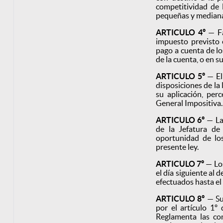
competitividad de 
pequeñas y median
ARTICULO 4º
— Fa
impuesto previsto e
pago a cuenta de lo
de la cuenta, o en s
ARTICULO 5º
— El
disposiciones de la
su aplicación, perc
General Impositiva.
ARTICULO 6º
— La
de la Jefatura de
oportunidad de los
presente ley.
ARTICULO 7º
— Los
el día siguiente al 
efectuados hasta el
ARTICULO 8º
— Su
por el artículo 1º
Reglamenta las con