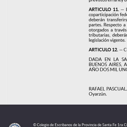
ARTICULO 11.
— L
coparticipación fed
deberán transferir
partes. Respecto a 
otorgados a través
tributarias, deber
legislación vigente.
ARTICULO 12.
— C
DADA EN LA SA
BUENOS AIRES, 
AÑO DOS MIL UN
RAFAEL PASCUAL. 
Oyarzún.
© Colegio de Escribanos de la Provincia de Santa Fe 1ra 