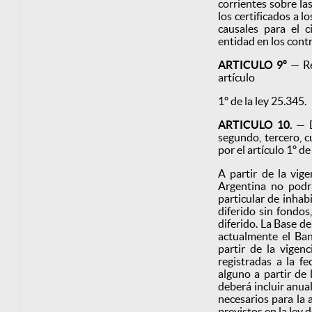
corrientes sobre la
los certificados a l
causales para el c
entidad en los contr
ARTICULO 9º
— Re
artículo
1º de la ley 25.345.
ARTICULO 10.
— D
segundo, tercero, c
por el artículo 1º d
A partir de la vige
Argentina no podrá
particular de inhab
diferido sin fondos
diferido. La Base d
actualmente el Ban
partir de la vigenc
registradas a la f
alguno a partir de 
deberá incluir anua
necesarios para la 
previstos en la ley