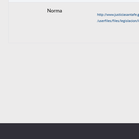
Norma
http://www.justiciasantafe.g
/userfiles/files/legislacion