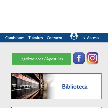
l
Comisiones
Trámites
Contacto
<- Acceso