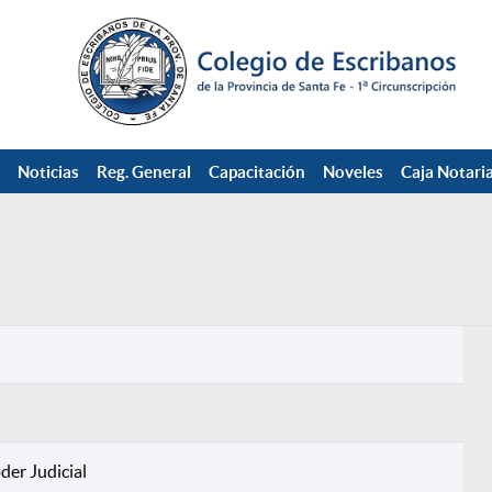
Noticias
Reg. General
Capacitación
Noveles
Caja Notaria
der Judicial