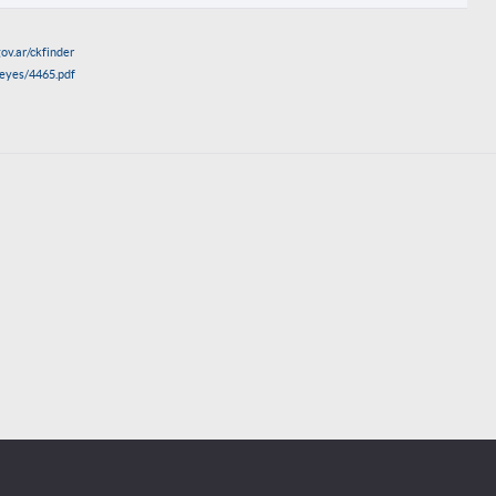
ov.ar/ckfinder
/leyes/4465.pdf