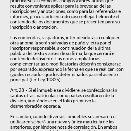
practicarse, así como los códigos y abreviaturas que
resulte conveniente aplicar para la brevedad de las
inscripciones y anotaciones, como para las referencias e
informes, procurando en todo caso reflejar fielmente el
contenido de los documentos que se presenten para su
inscripción o anotación.
Las enmiendas, raspaduras, interlineaduras o cualquier
otra anomalía serán salvadas de puño y letra por el
inscriptor responsable, a continuación de la última
palabra del texto y antes de su firma, la que cerrará el
contenido del asiento. Las notas ampliatorias,
complementarias o modificatorias deberán consignarse
por separado, expresando la fecha en que se realicen, con
iguales recaudos que los determinados para el asiento
principal. (t.o. Ley 10325).
Art. 28 - Si el inmueble se dividiere, se confeccionarán
tantas otras matrículas como partes resultaren de la
división, anotándose en el folio primitivo la
desmembración operada.
En cambio, cuando diversos inmuebles se anexaren o
unificaren se hará una nueva y única matrícula de las
anteriores, poniéndose nota de correlación. En ambos