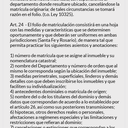
departamento donde resultare ubicado, cancelándose la
matrícula originaria; de tales circunstancias se tomará
razón en el folio. (t.o. Ley 10325).
Art. 24 - El folio de matriculación consistirá en una hoja
con las medidas y características que se determinen
oportunamente y que deberán ser uniformes en ambas
jurisdicciones (Santa Fe y Rosario), de manera tal que
permita practicar los siguientes asientos y anotaciones:
1) número de matrícula que se asigne al inmueble y su
nomenclatura catastral;
2) nombre del Departamento y número de orden que al
mismo le corresponda según la ubicación del inmueble;
3) medidas perimetrales, superficiales, linderos y demás
detalles con que deben inscribirse los inmuebles y que
faciliten su individualización;
4) antecedentes dominiales o matrícula de origen;
5) nombre del o de los titulares del dominio y demás
datos que correspondan de acuerdo a lo establecido por
el artículo 26, así como sus posteriores transmisiones;
6) hipotecas, otros derechos reales o personales,
afectaciones a regímenes especiales y las limitaciones y
restricciones que refieran al dominio;
7) cancelaciones o extinciones que correspondan a los