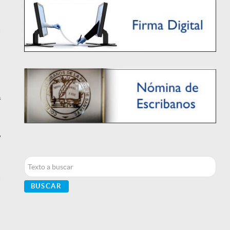
l
a
”
Buscar...
l
BUSCAR
s