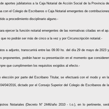
e aportes jubilatorios a la Caja Notarial de Acción Social de la Provincia d
una con el Colegio de Escribanos o Caja Notarial emergentes de contribucione
ido a procedimiento disciplinario alguno.-
ara ejercer la función notarial emergentes de las normativas citadas en el ap
 que no podrán ser más de cinco a la vez y por Circunscripción notarial.-
tos a adjunto, transcurrirá entre las 09.00 hs. del día 29 de mayo de 2023 
lares proponentes, podrán hacer su presentación en el momento que considere
mpre que cumplimenten los requisitos exigidos al efecto.-
 elección por parte del Escribano Titular, se efectuará con el modo y en l
04/04/2016, dictado por el Consejo Superior del Colegio de Escribanos de l
os Notariales (Decreto N° 2446/año 2010 - t.o.), en lo pertinente, ser