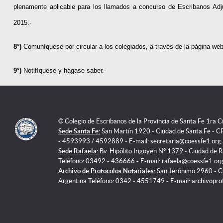
plenamente aplicable para los llamados a concurso de Escribanos Adj
2015.-
8°)
Comuníquese por circular a los colegiados, a través de la página web
9°)
Notifíquese y hágase saber.-
© Colegio de Escribanos de la Provincia de Santa Fe 1ra 
Sede Santa Fe:
San Martín 1920 - Ciudad de Santa Fe - C
- 4593993 / 4592889 - E-mail: secretaria@coessfe1.org.
Sede Rafaela:
Bv. Hipólito Irigoyen N° 1379 - Ciudad de 
Teléfono: 03492 - 436666 - E-mail: rafaela@coessfe1.org
Archivo de Protocolos Notariales:
San Jerónimo 2960 - C
Argentina Teléfono: 0342 - 4551749 - E-mail: archivopr