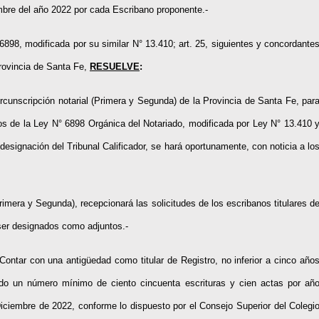
mbre del año 2022 por cada Escribano proponente.-
6898, modificada por su similar N° 13.410; art. 25, siguientes y concordante
Provincia de Santa Fe,
RESUELVE
:
cunscripción notarial (Primera y Segunda) de la Provincia de Santa Fe, par
os de la Ley N° 6898 Orgánica del Notariado, modificada por Ley N° 13.410 
designación del Tribunal Calificador, se hará oportunamente, con noticia a lo
imera y Segunda), recepcionará las solicitudes de los escribanos titulares d
 ser designados como adjuntos.-
 Contar con una antigüedad como titular de Registro, no inferior a cinco año
zado un número mínimo de ciento cincuenta escrituras y cien actas por añ
Diciembre de 2022, conforme lo dispuesto por el Consejo Superior del Colegi