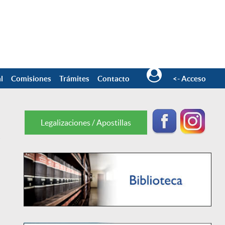
l
Comisiones
Trámites
Contacto
<- Acceso