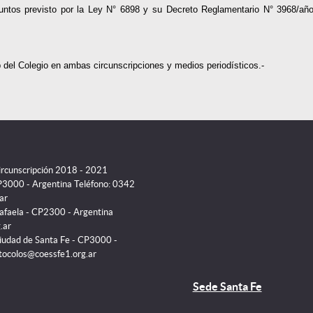
untos previsto por la Ley N° 6898 y su Decreto Reglamentario N° 3968/añ
 del Colegio en ambas circunscripciones y medios periodísticos.-
Circunscripción 2018 - 2021
P3000 - Argentina Teléfono: 0342
ar
Rafaela - CP2300 - Argentina
.ar
iudad de Santa Fe - CP3000 -
otocolos@coessfe1.org.ar
Sede Santa Fe